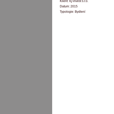
Klient:
IQ invest s.r.o.
Datum:
2015
Typologie:
Bydlení